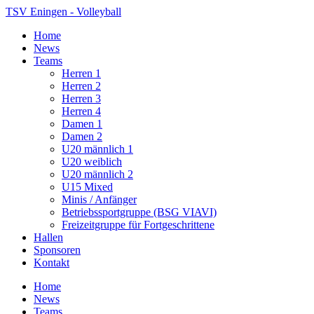
TSV Eningen - Volleyball
Home
News
Teams
Herren 1
Herren 2
Herren 3
Herren 4
Damen 1
Damen 2
U20 männlich 1
U20 weiblich
U20 männlich 2
U15 Mixed
Minis / Anfänger
Betriebssportgruppe (BSG VIAVI)
Freizeitgruppe für Fortgeschrittene
Hallen
Sponsoren
Kontakt
Home
News
Teams