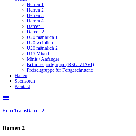
Herren 1
Herren 2
Herren 3
Herren 4
Damen 1
Damen 2
U20 männlich 1
U20 weiblich
U20 männlich 2
U15 Mixed
Minis / Anfänger
Betriebssportgruppe (BSG VIAVI)
Freizeitgruppe für Fortgeschrittene
Hallen
Sponsoren
Kontakt
menu
Home
Teams
Damen 2
Damen 2