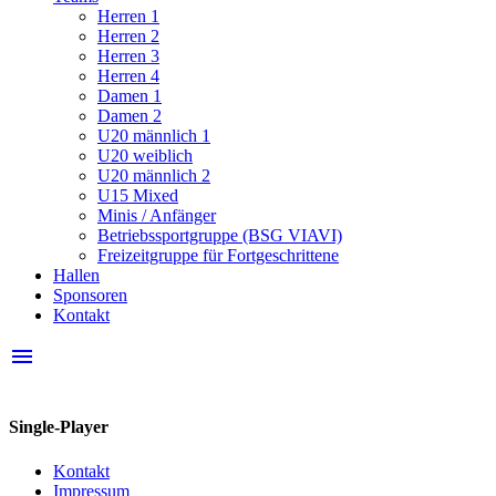
Herren 1
Herren 2
Herren 3
Herren 4
Damen 1
Damen 2
U20 männlich 1
U20 weiblich
U20 männlich 2
U15 Mixed
Minis / Anfänger
Betriebssportgruppe (BSG VIAVI)
Freizeitgruppe für Fortgeschrittene
Hallen
Sponsoren
Kontakt
menu
Single-Player
Kontakt
Impressum