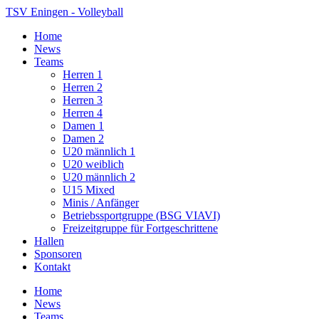
TSV Eningen - Volleyball
Home
News
Teams
Herren 1
Herren 2
Herren 3
Herren 4
Damen 1
Damen 2
U20 männlich 1
U20 weiblich
U20 männlich 2
U15 Mixed
Minis / Anfänger
Betriebssportgruppe (BSG VIAVI)
Freizeitgruppe für Fortgeschrittene
Hallen
Sponsoren
Kontakt
Home
News
Teams