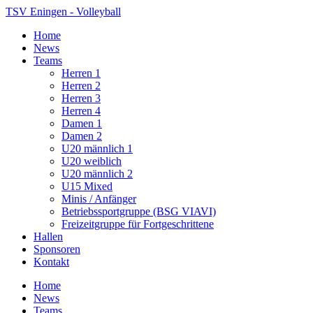
TSV Eningen - Volleyball
Home
News
Teams
Herren 1
Herren 2
Herren 3
Herren 4
Damen 1
Damen 2
U20 männlich 1
U20 weiblich
U20 männlich 2
U15 Mixed
Minis / Anfänger
Betriebssportgruppe (BSG VIAVI)
Freizeitgruppe für Fortgeschrittene
Hallen
Sponsoren
Kontakt
Home
News
Teams