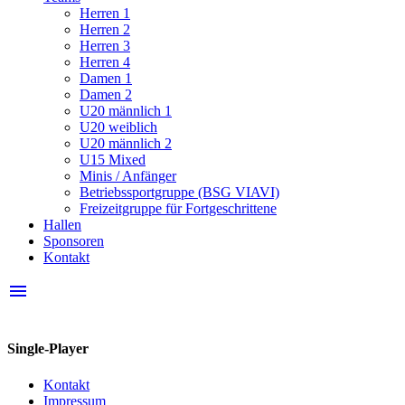
Herren 1
Herren 2
Herren 3
Herren 4
Damen 1
Damen 2
U20 männlich 1
U20 weiblich
U20 männlich 2
U15 Mixed
Minis / Anfänger
Betriebssportgruppe (BSG VIAVI)
Freizeitgruppe für Fortgeschrittene
Hallen
Sponsoren
Kontakt
menu
Single-Player
Kontakt
Impressum