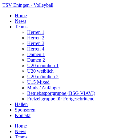
TSV Eningen - Volleyball
Home
News
Teams
Herren 1
Herren 2
Herren 3
Herren 4
Damen 1
Damen 2
U20 männlich 1
U20 weiblich
U20 männlich 2
U15 Mixed
Minis / Anfänger
Betriebssportgruppe (BSG VIAVI)
Freizeitgruppe für Fortgeschrittene
Hallen
Sponsoren
Kontakt
Home
News
Teams