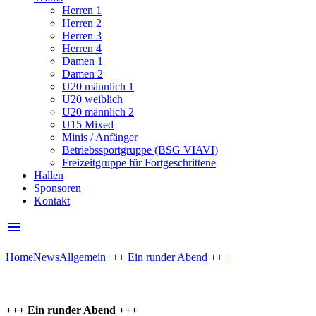
Herren 1
Herren 2
Herren 3
Herren 4
Damen 1
Damen 2
U20 männlich 1
U20 weiblich
U20 männlich 2
U15 Mixed
Minis / Anfänger
Betriebssportgruppe (BSG VIAVI)
Freizeitgruppe für Fortgeschrittene
Hallen
Sponsoren
Kontakt
menu
Home
News
Allgemein
+++ Ein runder Abend +++
+++ Ein runder Abend +++