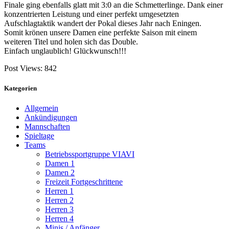
Ankündigungen
Mannschaften
Spieltage
Teams
Betriebssportgruppe VIAVI
Damen 1
Damen 2
Freizeit Fortgeschrittene
Herren 1
Herren 2
Herren 3
Herren 4
Minis / Anfänger
U15 Mixed
U18 männlich
U20 männlich
U20 weiblich
Links
Kontakt
Impressum
TSV Eningen Hauptverein