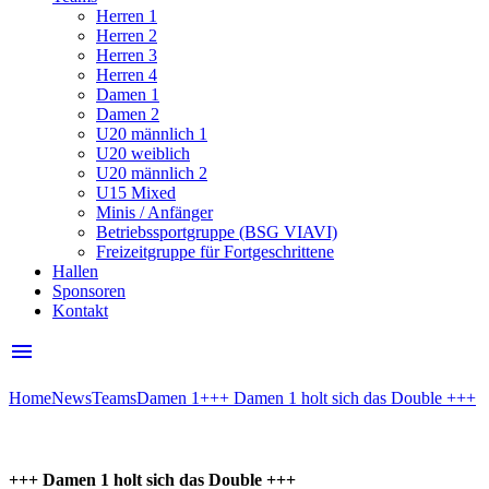
Herren 1
Herren 2
Herren 3
Herren 4
Damen 1
Damen 2
U20 männlich 1
U20 weiblich
U20 männlich 2
U15 Mixed
Minis / Anfänger
Betriebssportgruppe (BSG VIAVI)
Freizeitgruppe für Fortgeschrittene
Hallen
Sponsoren
Kontakt
menu
Home
News
Teams
Damen 1
+++ Damen 1 holt sich das Double +++
+++ Damen 1 holt sich das Double +++