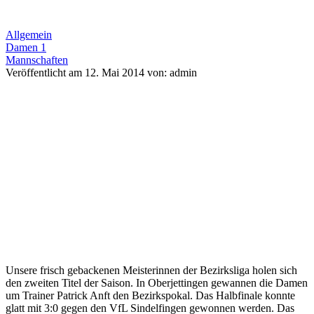
Allgemein
Damen 1
Mannschaften
Veröffentlicht am 12. Mai 2014 von: admin
Unsere frisch gebackenen Meisterinnen der Bezirksliga holen sich
den zweiten Titel der Saison. In Oberjettingen gewannen die Damen
um Trainer Patrick Anft den Bezirkspokal. Das Halbfinale konnte
glatt mit 3:0 gegen den VfL Sindelfingen gewonnen werden. Das
Finale ging ebenfalls glatt mit 3:0 an die Schmetterlinge. Dank einer
konzentrierten Leistung und einer perfekt umgesetzten
Aufschlagtaktik wandert der Pokal dieses Jahr nach Eningen.
Somit krönen unsere Damen eine perfekte Saison mit einem
weiteren Titel und holen sich das Double.
Einfach unglaublich! Glückwunsch!!!
Post Views:
842
Kategorien
Allgemein