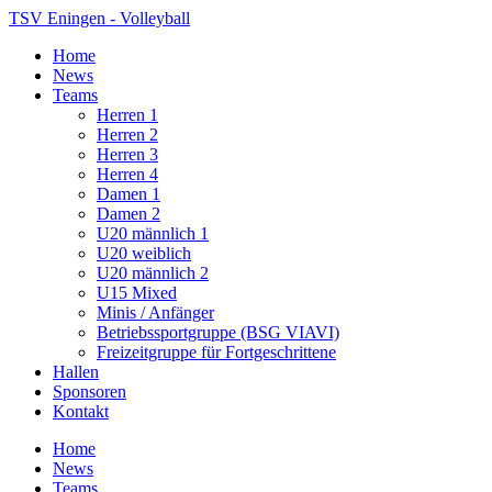
TSV Eningen - Volleyball
Home
News
Teams
Herren 1
Herren 2
Herren 3
Herren 4
Damen 1
Damen 2
U20 männlich 1
U20 weiblich
U20 männlich 2
U15 Mixed
Minis / Anfänger
Betriebssportgruppe (BSG VIAVI)
Freizeitgruppe für Fortgeschrittene
Hallen
Sponsoren
Kontakt
Home
News
Teams