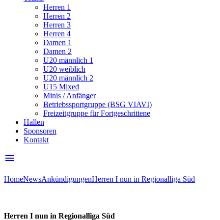
Herren 1
Herren 2
Herren 3
Herren 4
Damen 1
Damen 2
U20 männlich 1
U20 weiblich
U20 männlich 2
U15 Mixed
Minis / Anfänger
Betriebssportgruppe (BSG VIAVI)
Freizeitgruppe für Fortgeschrittene
Hallen
Sponsoren
Kontakt
menu
Home
News
Ankündigungen
Herren I nun in Regionalliga Süd
Herren I nun in Regionalliga Süd