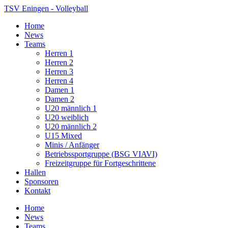
TSV Eningen - Volleyball
Home
News
Teams
Herren 1
Herren 2
Herren 3
Herren 4
Damen 1
Damen 2
U20 männlich 1
U20 weiblich
U20 männlich 2
U15 Mixed
Minis / Anfänger
Betriebssportgruppe (BSG VIAVI)
Freizeitgruppe für Fortgeschrittene
Hallen
Sponsoren
Kontakt
Home
News
Teams