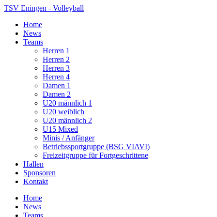
TSV Eningen - Volleyball
Home
News
Teams
Herren 1
Herren 2
Herren 3
Herren 4
Damen 1
Damen 2
U20 männlich 1
U20 weiblich
U20 männlich 2
U15 Mixed
Minis / Anfänger
Betriebssportgruppe (BSG VIAVI)
Freizeitgruppe für Fortgeschrittene
Hallen
Sponsoren
Kontakt
Home
News
Teams