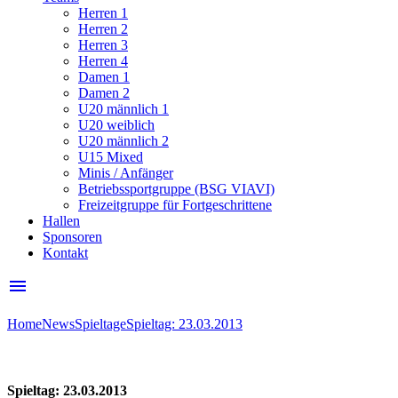
Herren 1
Herren 2
Herren 3
Herren 4
Damen 1
Damen 2
U20 männlich 1
U20 weiblich
U20 männlich 2
U15 Mixed
Minis / Anfänger
Betriebssportgruppe (BSG VIAVI)
Freizeitgruppe für Fortgeschrittene
Hallen
Sponsoren
Kontakt
menu
Home
News
Spieltage
Spieltag: 23.03.2013
Spieltag: 23.03.2013