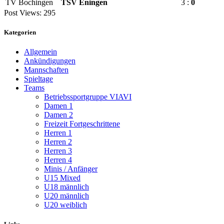
TV Bochingen
TSV Eningen
3 :
0
Post Views:
295
Kategorien
Allgemein
Ankündigungen
Mannschaften
Spieltage
Teams
Betriebssportgruppe VIAVI
Damen 1
Damen 2
Freizeit Fortgeschrittene
Herren 1
Herren 2
Herren 3
Herren 4
Minis / Anfänger
U15 Mixed
U18 männlich
U20 männlich
U20 weiblich